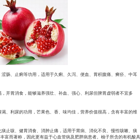
涩肠、止痢等功用，适用于久痢、久泻、便血、胃积腹痛、癣疥、中耳
，开胃消食，能够滋养强壮、补血、强心、利尿但脾胃虚弱者不宜多
渴、利尿的功用，芒果色、香、味均佳，营养价值很高，含有丰富的维
痰止咳、健胃消食、消肿止痛，适用于胃病、消化不良、慢性咳嗽、痰
C丰富而著称，因此更有益于心血管病及肥胖病患者。柚子所含的有机酸