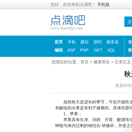
您好，欢迎来到点滴吧！
手机版
文
www.diandiba.com
首页
手机
建站
源码
服务器
编程
ASP
PHP
.NET
SQL
您现在的位置：
首页
>
健康养生
> 文章正文
秋
更新时间：2
虽然秋天是进补的季节，可也不能吃太
有酸味的水果是有利于健康的。具体吃那些
1、苹果：
苹果具有生津、润肺、开胃、醒酒等功
钾能与体内过剩的钠结合,研修班，并使