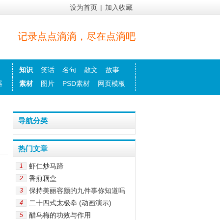
设为首页
|
加入收藏
记录点点滴滴，尽在点滴吧
知识
笑话
名句
散文
故事
器
素材
图片
PSD素材
网页模板
导航分类
热门文章
虾仁炒马蹄
1
香煎藕盒
2
保持美丽容颜的九件事你知道吗
3
二十四式太极拳 (动画演示)
4
醋乌梅的功效与作用
5