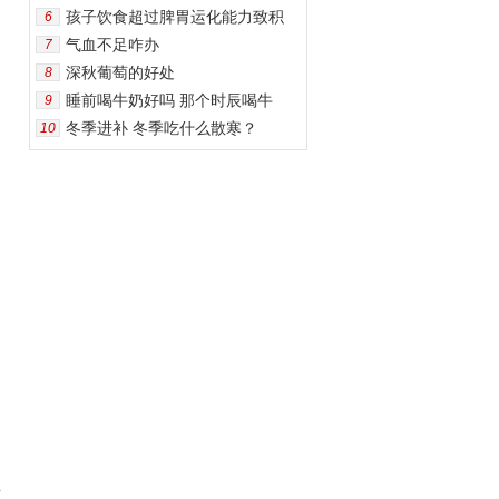
孩子饮食超过脾胃运化能力致积
6
气血不足咋办
7
深秋葡萄的好处
8
睡前喝牛奶好吗 那个时辰喝牛
9
冬季进补 冬季吃什么散寒？
10
具