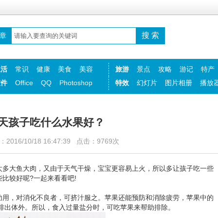
章
生活
常识
健康
美食
美容
旅游
景点
攻略
游记
特产
软件
Office
QQ
Photoshop
特效
幻灯片
图片相册
播放
天孩子吃什么水果好？
016/10/18 16:47:39 点击：9769次
多大鱼大肉，又由于天气干燥，宝宝更容易上火，所以多让孩子吃一些
比较好呢?一起来看看吧!
用，对消化不良者，可挤汁服之。苹果还能预防和消除疲劳，苹果中的
之排出体外。所以，食入过量盐分时，可吃苹果来帮助排除。