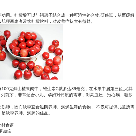
用。柠檬酸可以与钙离子结合成一种可溶性铬合物,研修班，从而缓解
心肌梗塞患者常饮柠檬饮料，对改善症状大有益处。
0克鲜山楂果肉中，维生素C就多达89毫克，在水果中居第三位;尤其
也名列前茅，非常适合小儿、孕妇对钙质的需求，对高血压、冠心病、糖尿
肺，因而秋季宜食滋阴养肺、润燥生津的食物， 不仅可提供儿童所需
，是秋季养肺、润肺的佳品。
食材食谱
更加倍