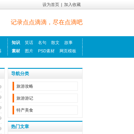
设为首页
|
加入收藏
记录点点滴滴，尽在点滴吧
知识
笑话
名句
散文
故事
器
素材
图片
PSD素材
网页模板
导航分类
旅游攻略
9
9
旅游游记
9
特产美食
9
热门文章
9