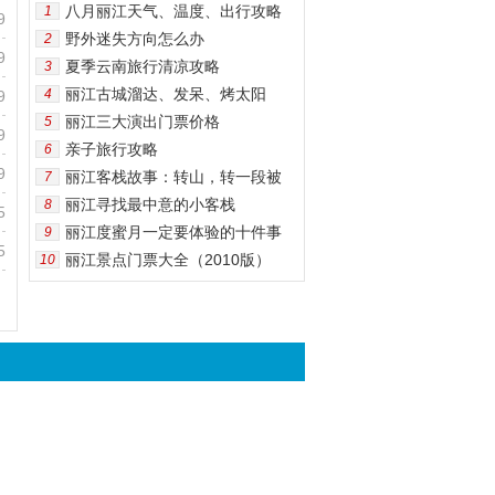
八月丽江天气、温度、出行攻略
1
9
野外迷失方向怎么办
2
9
夏季云南旅行清凉攻略
3
丽江古城溜达、发呆、烤太阳
4
9
丽江三大演出门票价格
5
9
亲子旅行攻略
6
9
丽江客栈故事：转山，转一段被
7
丽江寻找最中意的小客栈
8
5
丽江度蜜月一定要体验的十件事
9
5
丽江景点门票大全（2010版）
10