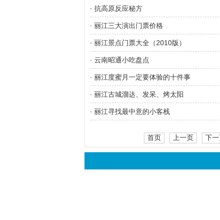
· 抗高原反应秘方
· 丽江三大演出门票价格
· 丽江景点门票大全（2010版）
· 云南昭通小吃盘点
· 丽江度蜜月一定要体验的十件事
· 丽江古城溜达、发呆、烤太阳
· 丽江寻找最中意的小客栈
首页
上一页
下一