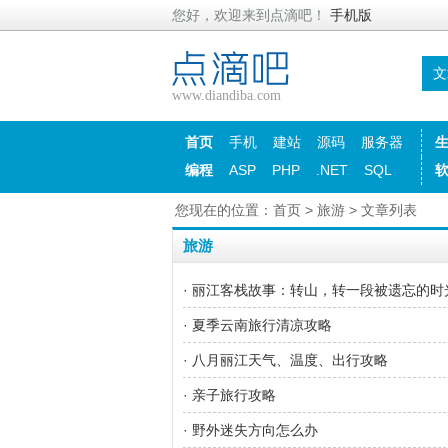
您好，欢迎来到点滴吧！
手机版
文
www.diandiba.com
首页
手机
建站
源码
服务器
编程
ASP
PHP
.NET
SQL
您现在的位置：
首页
>
旅游
> 文章列表
旅游
· 丽江客栈故事：转山，转一段被遗忘的时
· 夏季云南旅行清凉攻略
· 八月丽江天气、温度、出行攻略
· 亲子旅行攻略
· 野外迷失方向怎么办