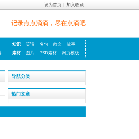
设为首页
|
加入收藏
记录点点滴滴，尽在点滴吧
知识
笑话
名句
散文
故事
器
素材
图片
PSD素材
网页模板
导航分类
热门文章