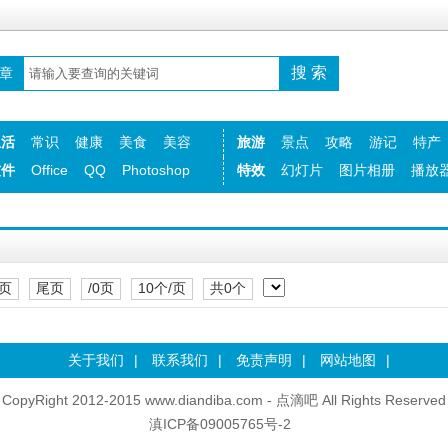
章
生活
常识
健康
美食
美容
旅游
景点
攻略
游记
特产
软件
Office
QQ
Photoshop
特效
幻灯片
图片相册
播放
页
尾页
/0页
10个/页
共0个
关于我们
|
联系我们
|
免责声明
|
网站地图
|
CopyRight 2012-2015 www.diandiba.com - 点滴吧 All Rights Reserved
滇ICP备09005765号-2