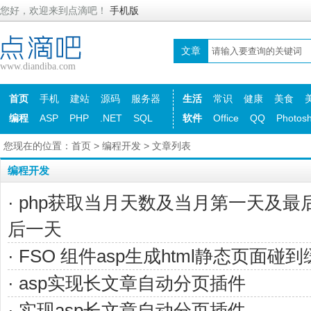
您好，欢迎来到点滴吧！
手机版
文章
www.diandiba.com
首页
手机
建站
源码
服务器
生活
常识
健康
美食
编程
ASP
PHP
.NET
SQL
软件
Office
QQ
Photos
您现在的位置：
首页
>
编程开发
> 文章列表
编程开发
· php获取当月天数及当月第一天及
后一天
· FSO 组件asp生成html静态页面碰到
· asp实现长文章自动分页插件
· 实现asp长文章自动分页插件