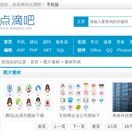
您好，欢迎来到点滴吧！
手机版
文章
www.diandiba.com
首页
手机
建站
源码
服务器
生活
常识
健康
美食
编程
ASP
PHP
.NET
SQL
软件
Office
QQ
Photos
您现在的位置：
首页
>
图片素材
> 素材列表
图片素材
腾讯QQ系列图标下载
互联网企业公司图标下
商务科技
首页
上一页
下一页
尾页
1/1页
16