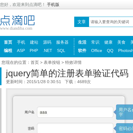
您好，欢迎来到点滴吧！
手机版
文章
www.diandiba.com
首页
手机
建站
源码
服务器
生活
常识
健康
美食
编程
ASP
PHP
.NET
SQL
软件
Office
QQ
Photos
您现在的位置：
首页
>
表单按钮
> 特效详情
jquery简单的注册表单验证代码
更新时间：2015/1/28 0:30:51 下载：4689次